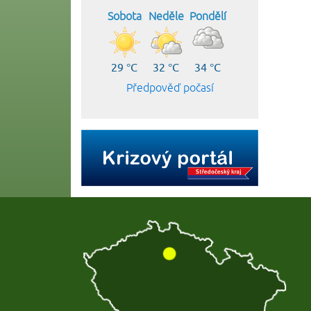
Sobota
Neděle
Pondělí
29 °C
32 °C
34 °C
Předpověď počasí