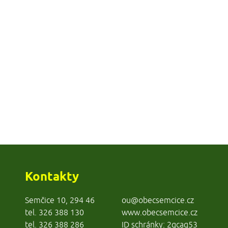
Kontakty
Semčice 10, 294 46
ou@obecsemcice.cz
tel. 326 388 130
www.obecsemcice.cz
tel. 326 388 286
ID schránky: 2gcag53