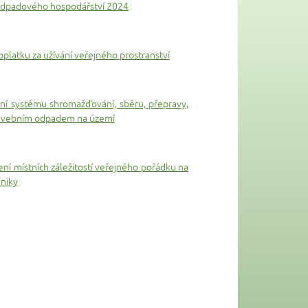
 odpadového hospodářství 2024
platku za užívání veřejného prostranství
ní systému shromažďování, sběru, přepravy,
 stavebním odpadem na území
ní místních záležitostí veřejného pořádku na
hniky