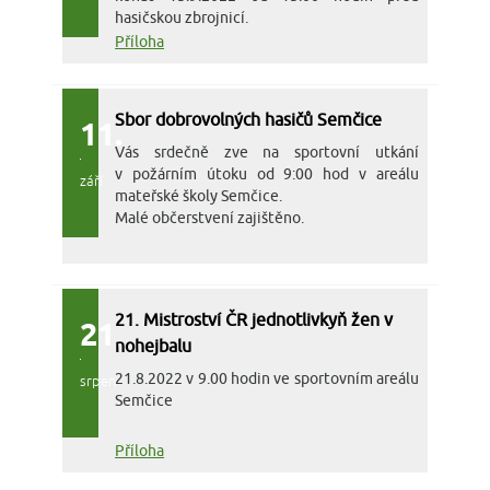
hasičskou zbrojnicí.
Příloha
Sbor dobrovolných hasičů Semčice
11.
Vás srdečně zve na sportovní utkání
v požárním útoku od 9:00 hod v areálu
září
mateřské školy Semčice.
Malé občerstvení zajištěno.
21. Mistroství ČR jednotlivkyň žen v
21.
nohejbalu
21.8.2022 v 9.00 hodin ve sportovním areálu
srpen
Semčice
Příloha