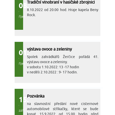
Tradiční vinobraní v hasičské zbrojnici
08.
8.10.2022 od 20.00 hod. Hraje kapela Beny
Rock.
říjen
výstava ovoce a zeleniny
01.
Spolek zahrádkářů Žerčice pořádá 41.
výstavu ovoce a zeleniny.
říjen
v sobotu 1.10.2022: 13 -17 hodin
v neděli 2.10.2022 : 9- 17 hodin.
Pozvánka
15.
na slavnostní předání nové cisternové
automobilové stříkačky, které se bude
září
konat 15.9.2022 od 15.00 hodin před