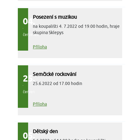
Posezení s muzikou
04.
na koupališti 4. 7.2022 od 19.00 hodin, hraje
skupina Sklepys
červenec
Příloha
Semčické rockování
25.
25.6.2022 od 17.00 hodin
červen
Příloha
Dětský den
05.