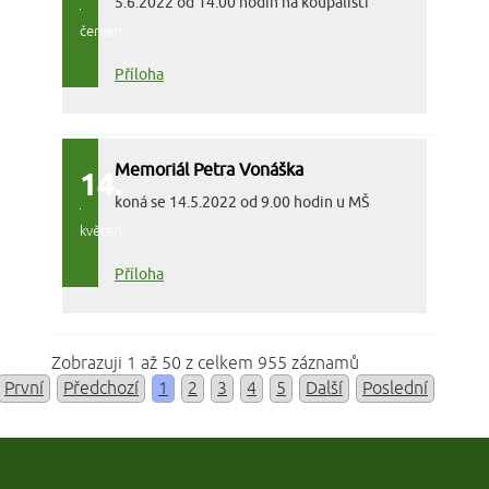
5.6.2022 od 14.00 hodin na koupališti
červen
Příloha
Memoriál Petra Vonáška
14.
koná se 14.5.2022 od 9.00 hodin u MŠ
květen
Příloha
Zobrazuji 1 až 50 z celkem 955 záznamů
První
Předchozí
1
2
3
4
5
Další
Poslední