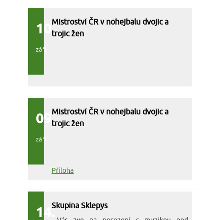
Mistroství ČR v nohejbalu dvojic a
10.
trojic žen
září
Mistroství ČR v nohejbalu dvojic a
09.
trojic žen
září
Příloha
Skupina Sklepys
14.
Vás zve na posezení s muzikou pod