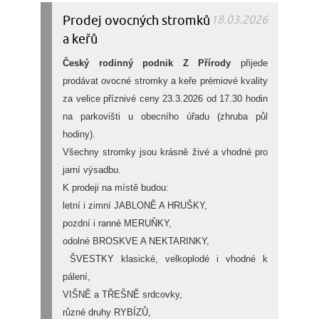
Prodej ovocných stromků
18.03.2026
a keřů
Český rodinný podnik Z Přírody
přijede
prodávat ovocné stromky a keře prémiové kvality
za velice příznivé ceny 23.3.2026 od 17.30 hodin
na parkovišti u obecního úřadu (zhruba půl
hodiny).
Všechny stromky jsou krásně živé a vhodné pro
jarní výsadbu.
K prodeji na místě budou:
letní i zimní JABLONĚ A HRUŠKY,
pozdní i ranné MERUŇKY,
odolné BROSKVE A NEKTARINKY,
ŠVESTKY klasické, velkoplodé i vhodné k
pálení,
VIŠNĚ a TŘEŠNĚ srdcovky,
různé druhy RYBÍZŮ,