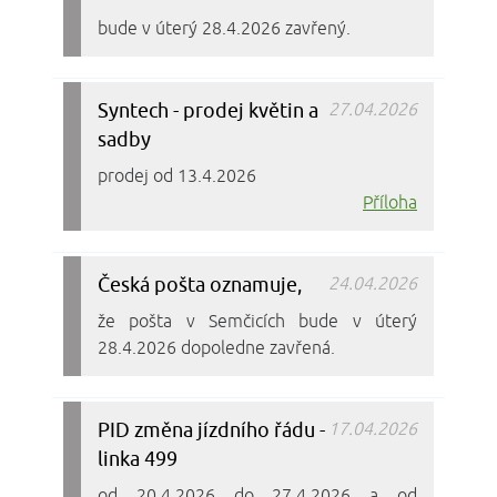
bude v úterý 28.4.2026 zavřený.
Syntech - prodej květin a
27.04.2026
sadby
prodej od 13.4.2026
Příloha
Česká pošta oznamuje,
24.04.2026
že pošta v Semčicích bude v úterý
28.4.2026 dopoledne zavřená.
PID změna jízdního řádu -
17.04.2026
linka 499
od 20.4.2026 do 27.4.2026 a od