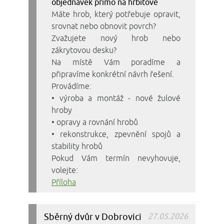
objednávek přímo na hřbitově
Máte hrob, který potřebuje opravit,
srovnat nebo obnovit povrch?
Zvažujete nový hrob nebo
zákrytovou desku?
Na místě Vám poradíme a
připravíme konkrétní návrh řešení.
Provádíme:
• výroba a montáž - nové žulové
hroby
• opravy a rovnání hrobů
• rekonstrukce, zpevnění spojů a
stability hrobů
Pokud Vám termín nevyhovuje,
volejte:
Příloha
Sběrný dvůr v Dobrovici
27.05.2026