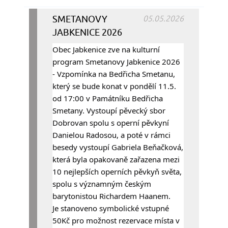
SMETANOVY
05.05.2026
JABKENICE 2026
Obec Jabkenice zve na kulturní 
program Smetanovy Jabkenice 2026 
- Vzpomínka na Bedřicha Smetanu, 
který se bude konat v pondělí 11.5. 
od 17:00 v Památníku Bedřicha 
Smetany. Vystoupí pěvecký sbor 
Dobrovan spolu s operní pěvkyní 
Danielou Radosou, a poté v rámci 
besedy vystoupí Gabriela Beňačková, 
která byla opakovaně zařazena mezi 
10 nejlepších operních pěvkyň světa, 
spolu s významným českým 
barytonistou Richardem Haanem.
Je stanoveno symbolické vstupné 
50Kč pro možnost rezervace místa v 