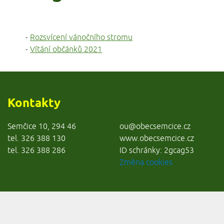
-
Rozsvícení vánočního stromu
-
Vítání občánků 2021
Kontakty
Semčice 10, 294 46
ou@obecsemcice.cz
tel. 326 388 130
www.obecsemcice.cz
tel. 326 388 286
ID schránky: 2gcag53
Změna cookies