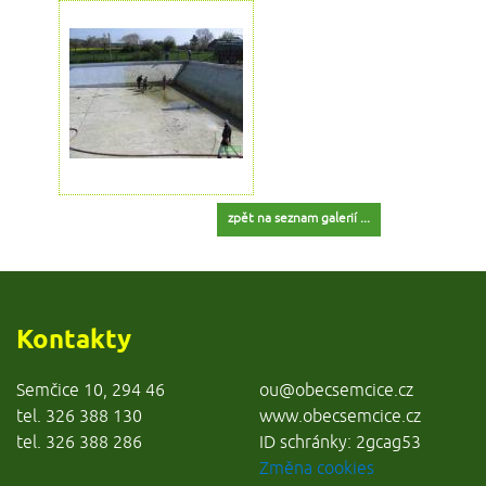
zpět na seznam galerií ...
Kontakty
Semčice 10, 294 46
ou@obecsemcice.cz
tel. 326 388 130
www.obecsemcice.cz
tel. 326 388 286
ID schránky: 2gcag53
Změna cookies